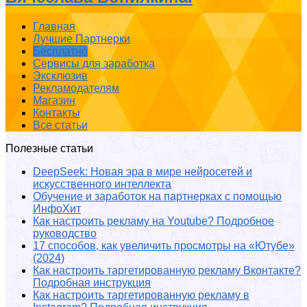
Главная
Лучшие Партнерки
Бесплатно
Сервисы для заработка
Эксклюзив
Рекламодателям
Магазин
Контакты
Все статьи
Полезные статьи
DeepSeek: Новая эра в мире нейросетей и
искусственного интеллекта
Обучение и заработок на партнерках с помощью
ИнфоХит
Как настроить рекламу на Youtube? Подробное
руководство
17 способов, как увеличить просмотры на «Ютубе»
(2024)
Как настроить таргетированную рекламу Вконтакте?
Подробная инструкция
Как настроить таргетированную рекламу в