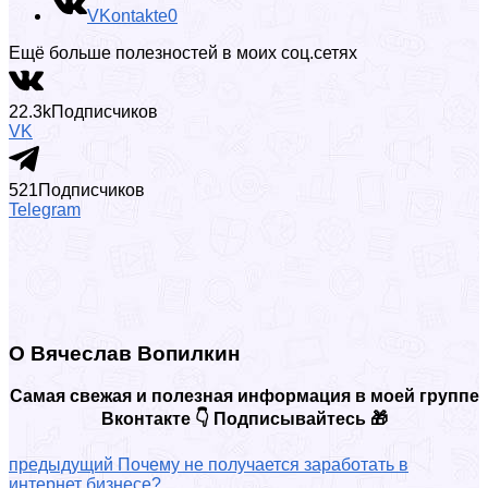
VKontakte
0
Ещё больше полезностей в моих соц.сетях
22.3k
Подписчиков
VK
521
Подписчиков
Telegram
О Вячеслав Вопилкин
Самая свежая и полезная информация в моей группе
Вконтакте 👇 Подписывайтесь 🎁
предыдущий
Почему не получается заработать в
интернет бизнесе?