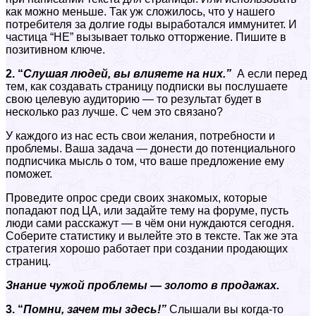
как можно меньше. Так уж сложилось, что у нашего
потребителя за долгие годы выработался иммунитет. И
частица “НЕ” вызывает только отторжение. Пишите в
позитивном ключе.
2. “
Слушая людей, вы влияете на них.”
А если перед
тем, как создавать страницу подписки вы послушаете
свою целевую аудиторию — то результат будет в
несколько раз лучше. С чем это связано?
У каждого из нас есть свои желания, потребности и
проблемы. Ваша задача — донести до потенциального
подписчика мысль о том, что ваше предложение ему
поможет.
Проведите опрос среди своих знакомых, которые
попадают под ЦА, или задайте тему на форуме, пусть
люди сами расскажут — в чём они нуждаются сегодня.
Соберите статистику и вылейте это в тексте. Так же эта
стратегия хорошо работает при создании продающих
страниц.
Знание чужой проблемы — золото в продажах.
3. “
Помни, зачем ты здесь!”
Слышали вы когда-то