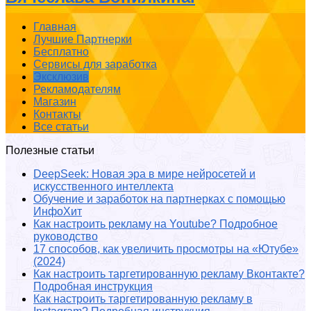
Главная
Лучшие Партнерки
Бесплатно
Сервисы для заработка
Эксклюзив
Рекламодателям
Магазин
Контакты
Все статьи
Полезные статьи
DeepSeek: Новая эра в мире нейросетей и
искусственного интеллекта
Обучение и заработок на партнерках с помощью
ИнфоХит
Как настроить рекламу на Youtube? Подробное
руководство
17 способов, как увеличить просмотры на «Ютубе»
(2024)
Как настроить таргетированную рекламу Вконтакте?
Подробная инструкция
Как настроить таргетированную рекламу в