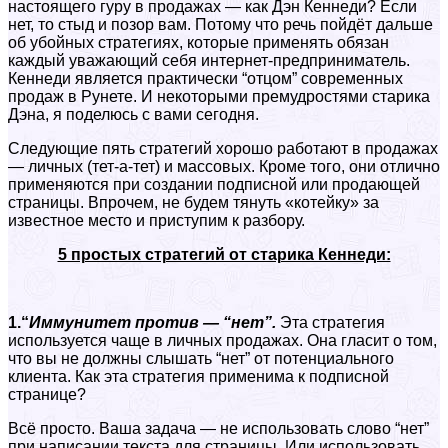
настоящего гуру в продажах — как Дэн Кеннеди? Если
нет, то стыд и позор вам. Потому что речь пойдёт дальше
об убойных стратегиях, которые применять обязан
каждый уважающий себя интернет-предприниматель.
Кеннеди является практически “отцом” современных
продаж в Рунете. И некоторыми премудростями старика
Дэна, я поделюсь с вами сегодня.
Следующие пять стратегий хорошо работают в продажах
— личных (тет-а-тет) и массовых. Кроме того, они отлично
применяются при создании подписной или продающей
страницы. Впрочем, не будем тянуть «котейку» за
известное место и приступим к разбору.
5 простых стратегий от старика Кеннеди:
1.“
Иммунитет против — “нет”.
Эта стратегия
используется чаще в личных продажах. Она гласит о том,
что вы не должны слышать “нет” от потенциального
клиента. Как эта стратегия применима к подписной
странице?
Всё просто. Ваша задача — не использовать слово “нет”
при написании текста для страницы. Или использовать