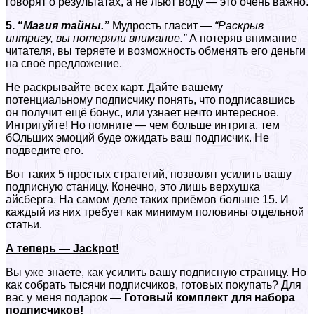
говорят о результатах, а не льют воду — это очень важно.
5. “
Магия тайны.”
Мудрость гласит —
“Раскрыв
интригу, вы потеряли внимание.”
А потеряв внимание
читателя, вы теряете и возможность обменять его деньги
на своё предложение.
Не раскрывайте всех карт. Дайте вашему
потенциальному подписчику понять, что подписавшись
он получит ещё бонус, или узнает нечто интересное.
Интригуйте! Но помните — чем больше интрига, тем
бОльших эмоций буде ожидать ваш подписчик. Не
подведите его.
Вот таких 5 простых стратегий, позволят усилить вашу
подписную станицу. Конечно, это лишь верхушка
айсберга. На самом деле таких приёмов больше 15. И
каждый из них требует как минимум половины отдельной
статьи.
А теперь — Jackpot!
Вы уже знаете, как усилить вашу подписную страницу. Но
как собрать тысячи подписчиков, готовых покупать? Для
вас у меня подарок —
Готовый к
омплект для набора
подписчиков!