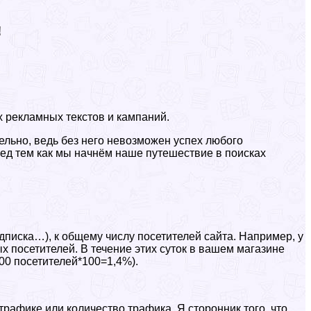
!
х рекламных текстов и кампаний.
тельно, ведь без него невозможен успех любого
ред тем как мы начнём наше путешествие в поисках
дписка…), к общему числу посетителей сайта. Например, у
ых посетителей. В течение этих суток в вашем магазине
500 посетителей*100=1,4%).
афике или количество трафика. Я сторонник того, что