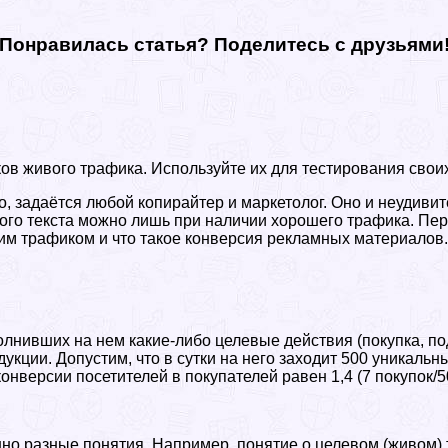
Понравилась статья? Поделитесь с друзьями
ков живого трафика. Используйте их для тестирования свои
о, задаётся любой копирайтер и маркетолог. Оно и неудиви
ого текста можно лишь при наличии хорошего трафика. Пе
им трафиком и что такое конверсия рекламных материалов.
олнивших на нем какие-либо целевые действия (покупка, по
укции. Допустим, что в сутки на него заходит 500 уникальн
онверсии посетителей в покупателей равен 1,4 (7 покупок/
 разные понятия. Например, понятие о целевом (живом) тр