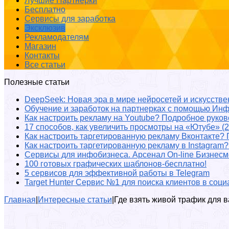
Лучшие Партнерки
Бесплатно
Сервисы для заработка
Эксклюзив
Рекламодателям
Магазин
Контакты
Все статьи
Полезные статьи
DeepSeek: Новая эра в мире нейросетей и искусстве
Обучение и заработок на партнерках с помощью Ин
Как настроить рекламу на Youtube? Подробное руко
17 способов, как увеличить просмотры на «Ютубе» (2
Как настроить таргетированную рекламу Вконтакте?
Как настроить таргетированную рекламу в Instagram
Сервисы для инфобизнеса. Арсенал On-line Бизнесм
100 готовых графических шаблонов-бесплатно!
5 сервисов для эффективной работы в Telegram
Target Hunter Сервис №1 для поиска клиентов в соци
Главная
|
Интересные статьи
|
Где взять живой трафик для 