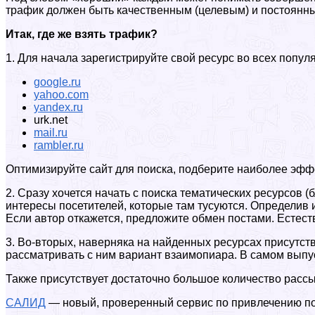
трафик должен быть качественным (целевым) и постоянным.
Итак, где же взять трафик?
1. Для начала зарегистрируйте свой ресурс во всех попул
google.ru
yahoo.com
yandex.ru
urk.net
mail.ru
rambler.ru
Оптимизируйте сайт для поиска, подберите наиболее эфф
2. Сразу хочется начать с поиска тематических ресурсов 
интересы посетителей, которые там тусуются. Определив 
Если автор откажется, предложите обмен постами. Естест
3. Во-вторых, наверняка на найденных ресурсах присутст
рассматривать с ним вариант взаимопиара. В самом выпус
Также присутствует достаточно большое количество расс
САЛИД
— новый, проверенный сервис по привлечению по