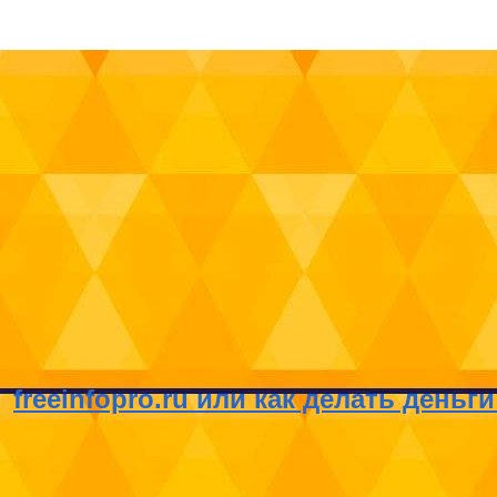
freeinfopro.ru или как делать день