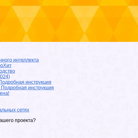
нного интеллекта
фоХит
водство
024)
 Подробная инструкция
? Подробная инструкция
ена!
альных сетях
вашего проекта?