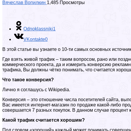
Вячеслав Вопилкин
1,485 Просмотры
Odnoklassniki
1
VKontakte
0
В этой статье вы узнаете о 10-ти самых основных источни
Где взять живой трафик – таким вопросом, рано или поздн
коммерческого проекта, да и измерить конверсию рекламн
трафика, Вы должны чётко понимать, что считается хорош
Что такое конверсия?
Лично я соглашусь с Wikipedia.
Конверсия – это отношение числа посетителей сайта, вып
Вас имеется интернет-магазин по продаже какой-либо прод
совершается 7 разных покупок. В данном случае процент к
Какой трафик считается хорошим?
Под словом «хороший» каждый может понимать совершенно